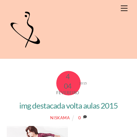
Skip
Men
to
content
4
2015
04
FEVEREIRO
img destacada volta aulas 2015
0
NISKAMA