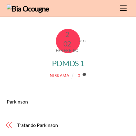
Skip
Men
to
content
2
2015
02
FEVEREIRO
PDMDS 1
0
NISKAMA
Parkinson
Tratando Parkinson