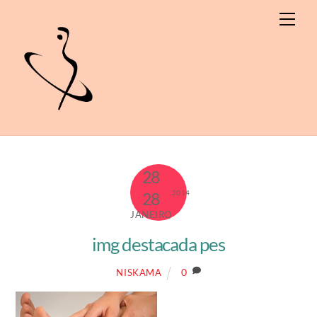
Skip
Men
to
content
28
2014
28
JANEIRO
img destacada pes
0
NISKAMA