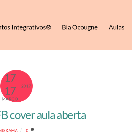
tos Integrativos®
Bia Ocougne
Aulas
17
2017
17
MARÇO
FB cover aula aberta
0
NISKAMA