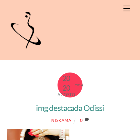
Skip
Men
to
content
20
2014
20
AGOSTO
img destacada Odissi
0
NISKAMA