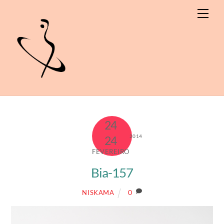
Skip
Men
to
content
24
2014
24
FEVEREIRO
Bia-157
0
NISKAMA