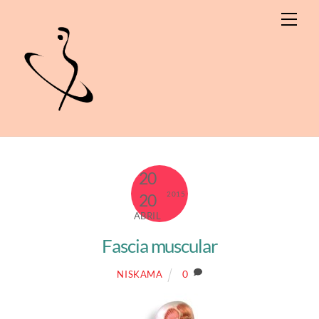
Skip
Men
to
content
20
2015
20
ABRIL
Fascia muscular
0
NISKAMA