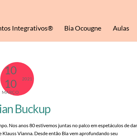
tos Integrativos®
Bia Ocougne
Aulas
10
2021
10
MARÇO
ian Buckup
po. Nos anos 80 estivemos juntas no palco em espetáculos de da
tre Klauss Vianna. Desde então Bia vem aprofundando seu