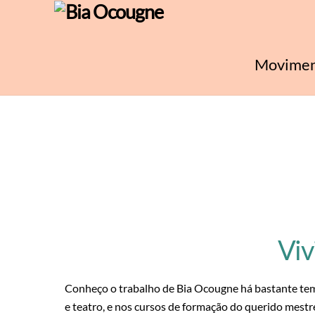
Skip
to
content
Movimen
Viv
Conheço o trabalho de Bia Ocougne há bastante tem
e teatro, e nos cursos de formação do querido mes