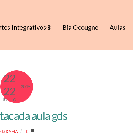
tos Integrativos®
Bia Ocougne
Aulas
22
2015
22
JULHO
tacada aula gds
0
NISKAMA