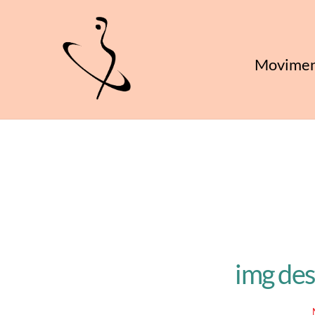
Skip
to
content
Movimen
img des