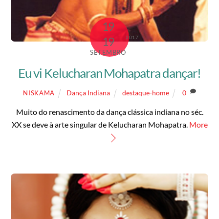
19
2017
19
SETEMBRO
Eu vi Kelucharan Mohapatra dançar!
Dança Indiana
destaque-home
0
NISKAMA
Muito do renascimento da dança clássica indiana no séc.
XX se deve à arte singular de Kelucharan Mohapatra.
More