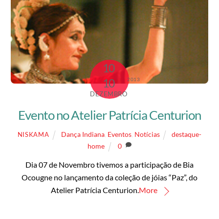
10
2013
10
DEZEMBRO
Evento no Atelier Patrícia Centurion
Dança Indiana
,
Eventos
,
Notícias
destaque-
NISKAMA
home
0
Dia 07 de Novembro tivemos a participação de Bia
Ocougne no lançamento da coleção de jóias “Paz”, do
Atelier Patrícia Centurion.
More