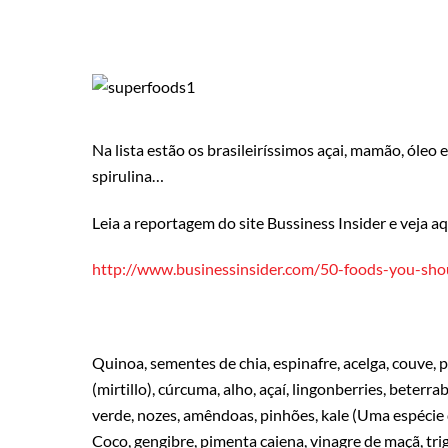
Na lista estão os brasileiríssimos açai, mamão, óleo 
spirulina…
Leia a reportagem do site Bussiness Insider e veja a
http://www.businessinsider.com/50-foods-you-sho
Quinoa, sementes de chia, espinafre, acelga, couve, 
(mirtillo), cúrcuma, alho, açaí, lingonberries, beterra
verde, nozes, amêndoas, pinhões, kale (Uma espécie 
Coco, gengibre, pimenta caiena, vinagre de maçã, tri