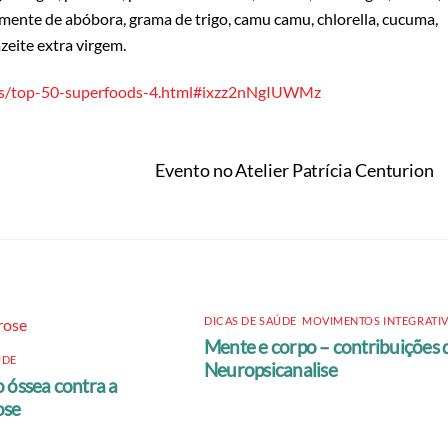
semente de abóbora, grama de trigo, camu camu, chlorella, cucuma,
zeite extra virgem.
ies/top-50-superfoods-4.html#ixzz2nNgIUWMz
Evento no Atelier Patrícia Centurion
DICAS DE SAÚDE
,
MOVIMENTOS INTEGRATI
Mente e corpo – contribuições 
ÚDE
Neuropsicanalise
 óssea contra a
ose