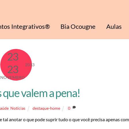
tos Integrativos®
Bia Ocougne
Aulas
23
2013
23
NOVEMBRO
 que valem a pena!
Saúde
,
Notícias
destaque-home
0
ue tal anotar o que pode suprir tudo o que você precisa apenas com