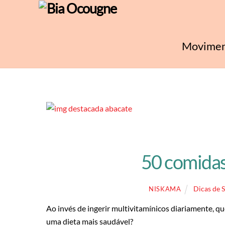
Skip
to
content
Movimen
50 comidas
Dicas de 
NISKAMA
Ao invés de ingerir multivitamínicos diariamente, q
uma dieta mais saudável?