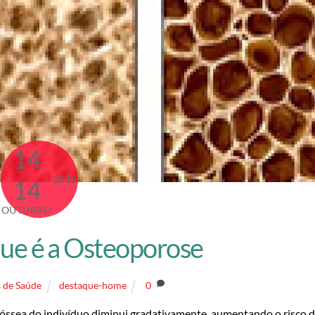
14
2015
14
OUTUBRO
ue é a Osteoporose
 de Saúde
destaque-home
0
óssea do indivíduo diminui gradativamente, aumentando o risco 