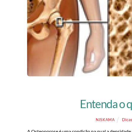
Entenda o q
Dicas
NISKAMA
A Osteoporose é uma condição na qual a densidade 