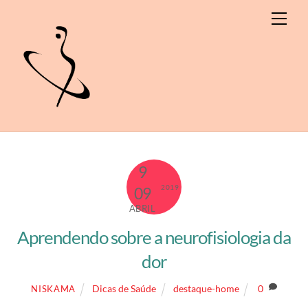
Skip
Men
to
content
9
2019
09
ABRIL
Aprendendo sobre a neurofisiologia da
dor
Dicas de Saúde
destaque-home
0
NISKAMA